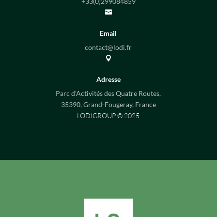
+33(0)
299084859

Email
contact@lodi.fr

Adresse
Parc d’Activités des Quatre Routes,
35390, Grand-Fougeray, France
LODIGROUP © 2025