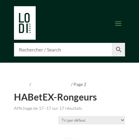
Accueil
/
HABetEX-Rongeurs
/ Page 2
HABetEX-Rongeurs
Affichage de 17–17 sur 17 résultats