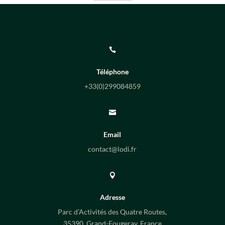

Téléphone
+33(0)
299084859

Email
contact@lodi.fr

Adresse
Parc d’Activités des Quatre Routes,
35390, Grand-Fougeray, France