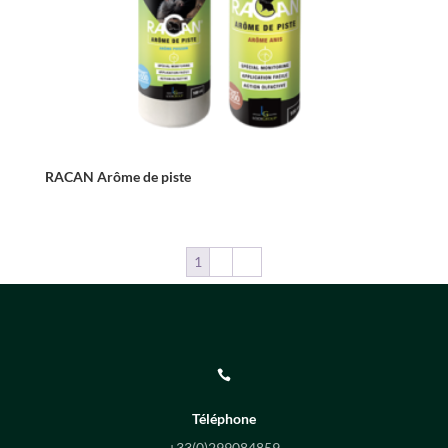
RACAN Arôme de piste
1
2
→

Téléphone
+33(0)
299084859