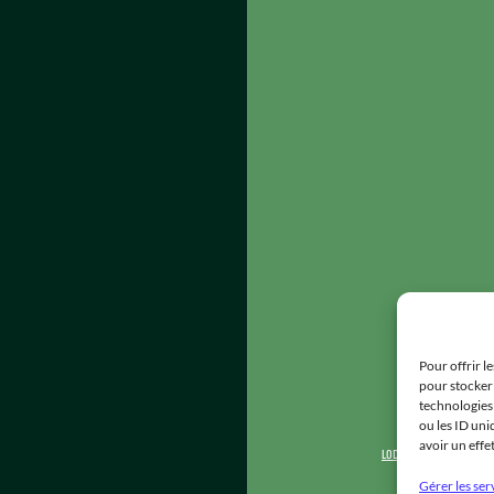
Pour offrir l
pour stocker 
technologies
ou les ID uni
avoir un effe
LODIGROUP
/
HYGIÈNE P
Gérer les ser