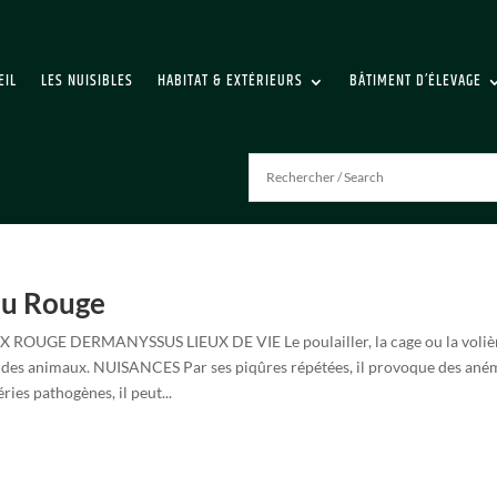
EIL
LES NUISIBLES
HABITAT & EXTÉRIEURS
BÂTIMENT D’ÉLEVAGE
u Rouge
 ROUGE DERMANYSSUS LIEUX DE VIE Le poulailler, la cage ou la voliè
 des animaux. NUISANCES Par ses piqûres répétées, il provoque des anémi
ries pathogènes, il peut...