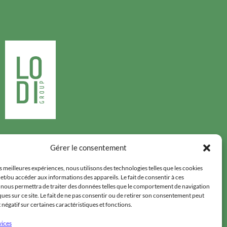
Suivez-nous
Gérer le consentement
es meilleures expériences, nous utilisons des technologies telles que les cookies
et/ou accéder aux informations des appareils. Le fait de consentir à ces
 nous permettra de traiter des données telles que le comportement de navigation
ques sur ce site. Le fait de ne pas consentir ou de retirer son consentement peut
t négatif sur certaines caractéristiques et fonctions.
UBLIQUE
/
DENRÉES STOCKÉES
/
LODI INTERNATIONAL
/
MENTIONS LÉGALES
vices