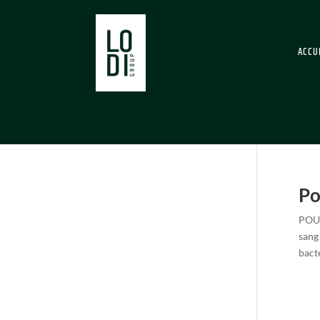
ACCU
Po
POUX
sang
bacté