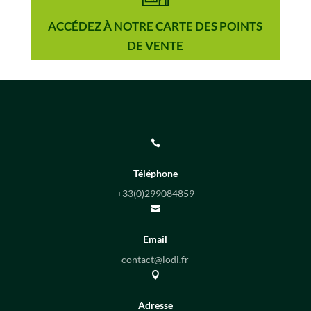
ACCÉDEZ À NOTRE CARTE DES POINTS
DE VENTE

Téléphone
+33(0)
299084859

Email
contact@lodi.fr

Adresse