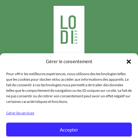
Gérer le consentement
Suivez-nous
Pour offrir les meilleures expériences, nous utilisons des technologies telles
que les cookies pour stocker et/ou accéder aux informations des appareils. Le
fait de consentir à ces technologies nous permettra de traiter des données
telles que le comportement de navigation ou les ID uniques sur ce site. Le fait de
ne pas consentir ou de retirer son consentement peut avoir un effet négatif sur
certaines caractéristiques et fonctions.
LODIGROUP
Gérer les services
HYGIÈNE PUBLIQUE
Accepter
DENRÉES STOCKÉES