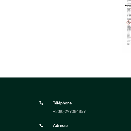
Téléphone

+33(0)
299084859
Adresse
