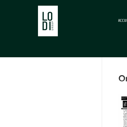
ACCU
Or