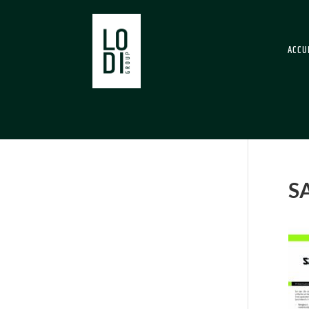
ACCU
S