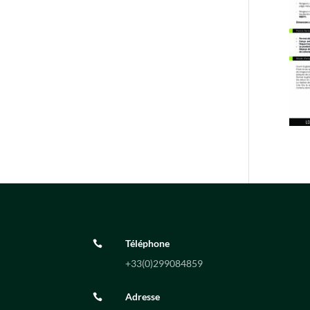
Téléphone

+33(0)
299084859
Adresse
