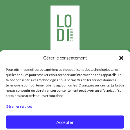
Gérer le consentement
Suivez-nous
Pour offrir les meilleures expériences, nous utilisons des technologies telles
que les cookies pour stocker et/ou accéder aux informations des appareils. Le
fait de consentir à ces technologies nous permettra de traiter des données
telles que le comportement de navigation ou les ID uniques sur ce site. Le fait de
ne pas consentir ou de retirer son consentement peut avoir un effet négatif sur
certaines caractéristiques et fonctions.
LODIGROUP
Gérer les services
HYGIÈNE PUBLIQUE
Accepter
DENRÉES STOCKÉES