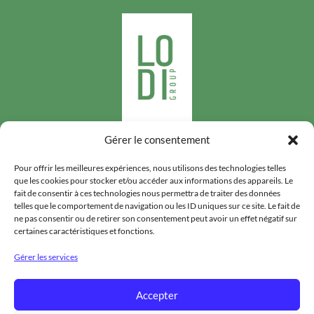
Gérer le consentement
Suivez-nous
Pour offrir les meilleures expériences, nous utilisons des technologies telles
que les cookies pour stocker et/ou accéder aux informations des appareils. Le
fait de consentir à ces technologies nous permettra de traiter des données
telles que le comportement de navigation ou les ID uniques sur ce site. Le fait de
ne pas consentir ou de retirer son consentement peut avoir un effet négatif sur
certaines caractéristiques et fonctions.
LODIGROUP
Gérer les services
HYGIÈNE PUBLIQUE
Accepter
DENRÉES STOCKÉES