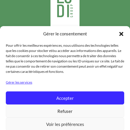
Gérer le consentement
Suivez-nous
Pour offrir les meilleures expériences, nous utilisons des technologies telles
que les cookies pour stocker et/ou accéder aux informations des appareils. Le
fait de consentir à ces technologies nous permettra de traiter des données
telles que le comportement de navigation ou les ID uniques sur ce site. Le fait de
ne pas consentir ou de retirer son consentement peut avoir un effet négatif sur
certaines caractéristiques et fonctions.
LODIGROUP
Gérer les services
HYGIÈNE PUBLIQUE
Accepter
DENRÉES STOCKÉES
LODI INTERNATIONAL
Refuser
MENTIONS LÉGALES
Voir les préférences