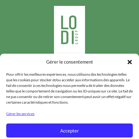
Gérer le consentement
Suivez-nous
Pour offrir les meilleures expériences, nous utilisons des technologies telles
que les cookies pour stocker et/ou accéder aux informations des appareils. Le
fait de consentir à ces technologies nous permettra de traiter des données
telles que le comportement de navigation ou les ID uniques sur ce site. Le fait de
ne pas consentir ou de retirer son consentement peut avoir un effet négatif sur
certaines caractéristiques et fonctions.
LODIGROUP
Gérer les services
HYGIÈNE PUBLIQUE
Accepter
DENRÉES STOCKÉES